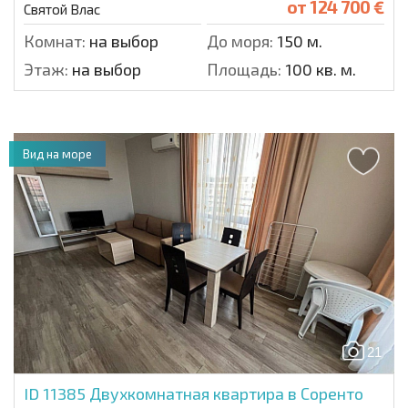
от
124 700 €
Святой Влас
Комнат:
на выбор
До моря:
150 м.
Этаж:
на выбор
Площадь:
100 кв. м.
Вид на море
21
ID 11385
Двухкомнатная квартира в Соренто