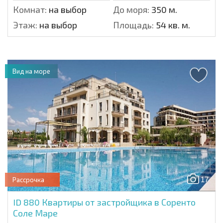
Комнат:
на выбор
До моря:
350 м.
Этаж:
на выбор
Площадь:
54 кв. м.
Вид на море
17
Рассрочка
ID 880
Квартиры от застройщика в Соренто
Соле Маре