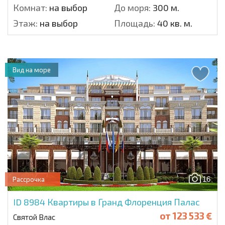
Комнат:
на выбор
До моря:
300 м.
Этаж:
на выбор
Площадь:
40 кв. м.
Вид на море
16
Рассрочка
ID 8984
Квартиры в Гранд Флоренция Палас
от
123 533 €
Святой Влас