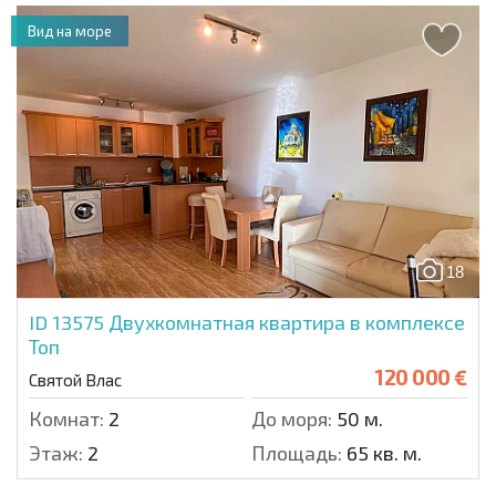
Вид на море
18
ID 13575
Двухкомнатная квартира в комплексе
Топ
120 000 €
Святой Влас
Комнат:
2
До моря:
50 м.
Этаж:
2
Площадь:
65 кв. м.