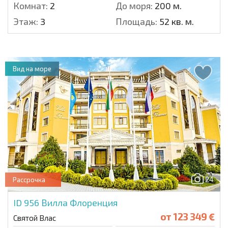
Комнат:
2
До моря:
200 м.
Этаж:
3
Площадь:
52 кв. м.
Вид на море
24
Рассрочка
ID 956
Вилла Флоренция
от
123 349 €
Святой Влас