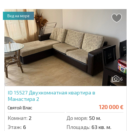
Вид на море
6
ID 15527
Двухкомнатная квартира в
Манастира 2
120 000 €
Святой Влас
Комнат:
2
До моря:
50 м.
Этаж:
6
Площадь:
63 кв. м.