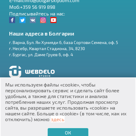
E-mail:info@bolgarskiydom.com
Моб:+359 56 919 898
Подписывайтесь на нас:
Наши адреса в Болгарии
г.
Варна
,
Бул. Ян Хунияди 6, база Сортови Семена, оф. 5
г.
Несебр
,
Квартал Стадиона, 34
,
8230
RU
г.
Бургас
,
ул. Даме Груев 6, оф. 4
€
EN
$
UA
Разработка и SEO продвижение сайтов
Мы используем файлы «cookie», чтобы
₽
PL
персонализировать сервис и сделать сайт более
удобным, а также для статистики и анализа
потребления наших услуг. Продолжая просмотр
₴
DE
сайта, вы разрешаете использовать «cookie» на
нашем сайте. Больше о «cookie» (в том числе, как их
zł
BG
ЕИК 201160903
отключить) можно
здесь
Недвижимость в Болгарии © 2026
ОК
€
ХОЧУ ПРОДАТЬ
ХОЧУ КУПИТЬ
RU