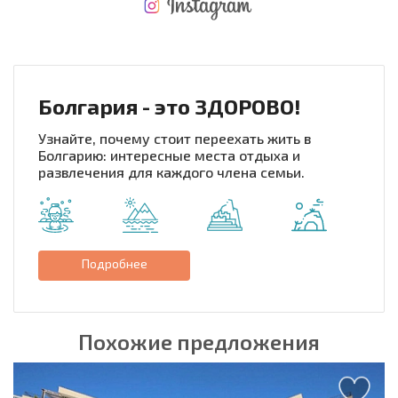
НОВАЯ МАСШТАБНАЯ ПОЛЕТНАЯ ПРОГРАММА
РАСХОДЫ ПРИ ПОКУПКЕ
ЕЖЕГОДНЫЕ РАСХОДЫ НА СОДЕРЖАНИЕ
Болгария - это ЗДОРОВО!
Узнайте, почему стоит переехать жить в
Болгарию: интересные места отдыха и
развлечения для каждого члена семьи.
Подробнее
Похожие предложения