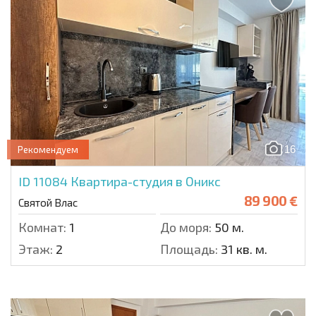
16
Рекомендуем
ID 11084
Квартира-студия в Оникс
89 900 €
Святой Влас
Комнат:
1
До моря:
50 м.
Этаж:
2
Площадь:
31 кв. м.