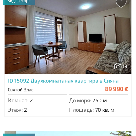
Вид на море
14
ID 15092
Двухкомнатаная квартира в Сияна
89 990 €
Святой Влас
Комнат:
2
До моря:
250 м.
Этаж:
2
Площадь:
70 кв. м.