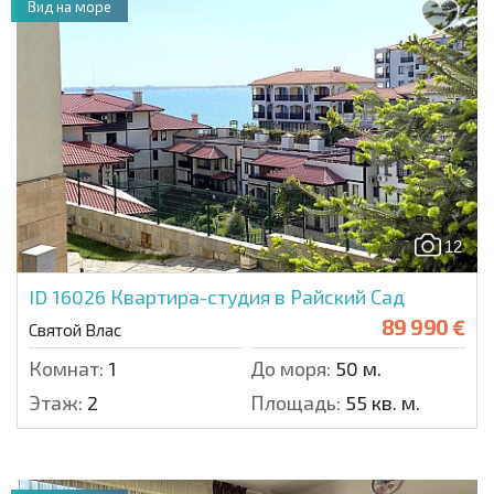
Вид на море
12
ID 16026
Квартира-студия в Райский Сад
89 990 €
Святой Влас
Комнат:
1
До моря:
50 м.
Этаж:
2
Площадь:
55 кв. м.