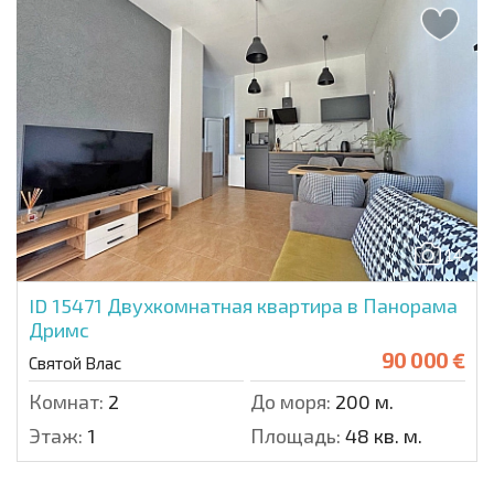
14
ID 15471
Двухкомнатная квартира в Панорама
Дримс
90 000 €
Святой Влас
Комнат:
2
До моря:
200 м.
Этаж:
1
Площадь:
48 кв. м.