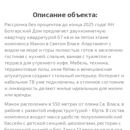
Описание объекта:
Рассрочка без процентов до конца 2025 года! АН
Болгарский Дом предлагает двухкомнатную
квартиру квадратурой 67 кв.м на пятом этаже
комплекса Макон в Святом Власе. Апартамент с
видом на море и горы полностью готов к заселению:
гостиная с кухней, спальня, ванная с туалетом и
терраса для утреннего кофе. Мебель, техника,
терракотовые полы, окна Rehau и венецианская
штукатурка создают стильный интерьер. Интернет и
кабельное ТВ уже подключены, а отличное состояние
и ликвидность делают жилье идеальным для жизни
или аренды.
Макон расположен в 550 метрах от пляжа Св. Власа, в
районе с развитой инфраструктурой - Юрта. В состав
комплекса входит масса удобств: полуолимпийский
бассейн с детской секцией, шезлонгами, ресторан с
болгарской кухней и бар. Такса 12 евро за кв.м в год