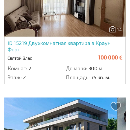
14
ID 15219
Двухкомнатная квартира в Краун
Форт
100 000 €
Святой Влас
Комнат:
2
До моря:
300 м.
Этаж:
2
Площадь:
75 кв. м.