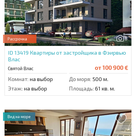
8
Рассрочка
ID 13419
Квартиры от застройщика в Фэирвью
Влас
от
100 900 €
Святой Влас
Комнат:
на выбор
До моря:
500 м.
Этаж:
на выбор
Площадь:
61 кв. м.
Вид на море