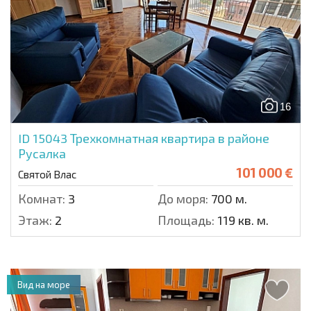
16
ID 15043
Трехкомнатная квартира в районе
Русалка
101 000 €
Святой Влас
Комнат:
3
До моря:
700 м.
Этаж:
2
Площадь:
119 кв. м.
Вид на море