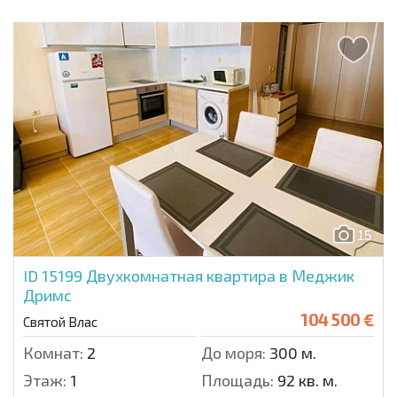
15
ID 15199
Двухкомнатная квартира в Меджик
Дримс
104 500 €
Святой Влас
Комнат:
2
До моря:
300 м.
Этаж:
1
Площадь:
92 кв. м.