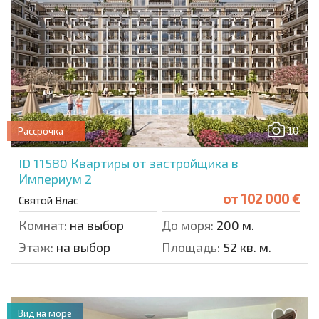
10
Рассрочка
ID 11580
Квартиры от застройщика в
Империум 2
от
102 000 €
Святой Влас
Комнат:
на выбор
До моря:
200 м.
Этаж:
на выбор
Площадь:
52 кв. м.
Вид на море