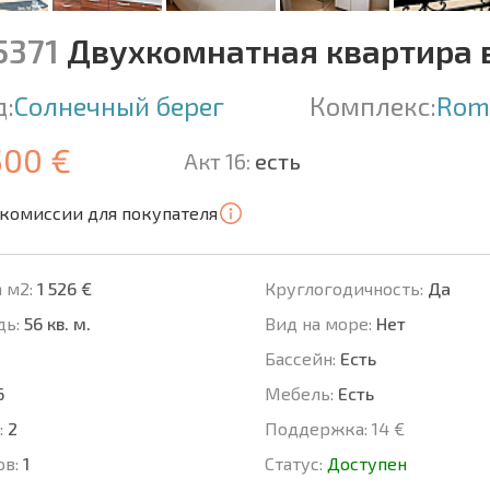
5371
Двухкомнатная квартира 
д:
Солнечный берег
Комплекс:
Rom
500 €
Акт 16:
есть
 комиссии для покупателя
 м2:
1 526 €
Круглогодичность:
Да
ь:
56 кв. м.
Вид на море:
Нет
Басcейн:
Есть
6
Мебель:
Есть
:
2
Поддержка:
14 €
ов:
1
Статус:
Доступен