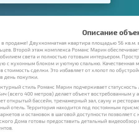
Описание объе
 в продаже! Двухкомнатная квартира площадью 56 кв.м. 
ьцев. Второй этаж комплекса Романс Марин обеспечивает
 обилием света и полностью готовым интерьером. Простр
ую с кухонным блоком и уютную спальню. Качественная м
 в стоимость сделки. Это избавляет от хлопот по обустро
в день покупки.
ктурный стиль Романс Марин подчеркивает статусность 
Бич (всего 400 метров) делает объект востребованным у 
ет открытый бассейн, тренажерный зал, сауну и рестора
ный отель. Территория находится под постоянным присмот
аркетов и остановок в шаговой доступности позволяет с
ского Дома готовы предоставить детальный видеообзор 
нтов.