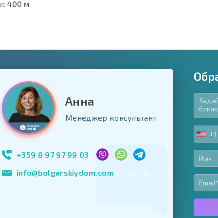
я:
400 м
Обр
Анна
язательные для заполнения
Менеджер консультант
ь форму
+1
UNIT
Подписаться на 
STA
использование с
+1
+359 8 97 97 99 03
info@bolgarskiydom.com