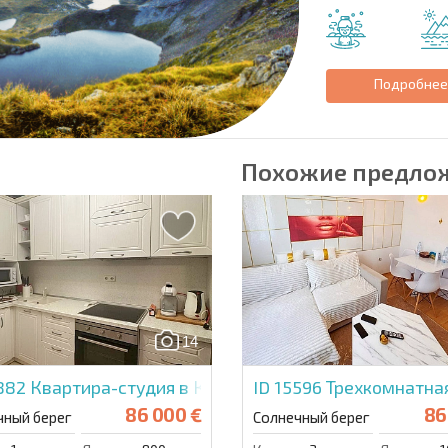
Подробне
Похожие предло
14
5882
Квартира-студия в Каскадас
ID 15596
Трехкомнатная
86 000 €
86
чный берег
Солнечный берег