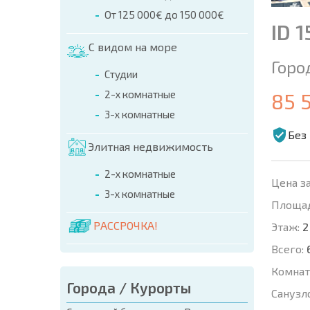
От 125 000€ до 150 000€
ID 1
С видом на море
Горо
Студии
2-х комнатные
85 
3-х комнатные
Без
Элитная недвижимость
2-х комнатные
Цена за
3-х комнатные
Площад
РАССРОЧКА!
Этаж:
2
Всего:
Комнат
Города / Курорты
Санузл