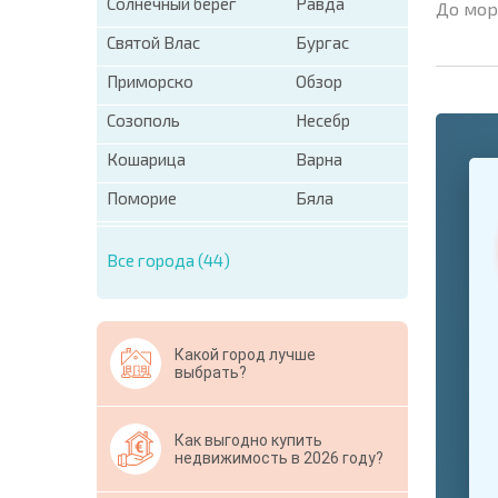
Солнечный берег
Равда
До мор
Святой Влас
Бургас
Приморско
Обзор
Созополь
Несебр
Кошарица
Варна
+1
United
States
Поморие
Бяла
+1
Все города (44)
* Поля об
Свернут
Какой город лучше
выбрать?
Как выгодно купить
недвижимость в 2026 году?