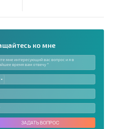
ащайтесь ко мне
ED
рассылку | Нажимая кнопку, вы разрешаете
TES
воих данных.
Отправить сообщение
ЗАДАТЬ ВОПРОС