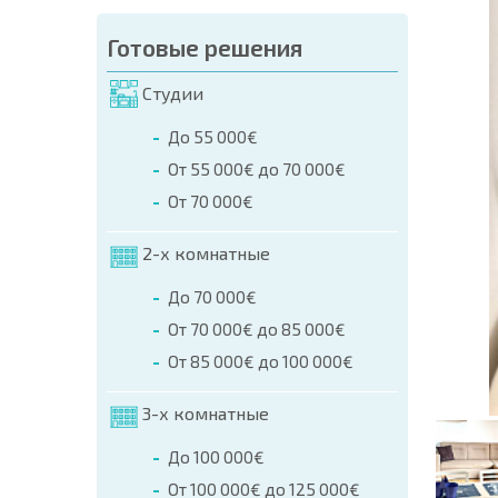
аказа (Имя, E-mail, Телефон)
Готовые решения
а
Студии
о телефонам:
До 55 000€
+359 8 9797 99 03
От 55 000€ до 70 000€
От 70 000€
2-х комнатные
До 70 000€
От 70 000€ до 85 000€
От 85 000€ до 100 000€
3-х комнатные
До 100 000€
От 100 000€ до 125 000€