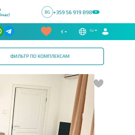
м
+359 56 919 898
BG
йчас!
ru
€
ФИЛЬТР ПО КОМПЛЕКСАМ