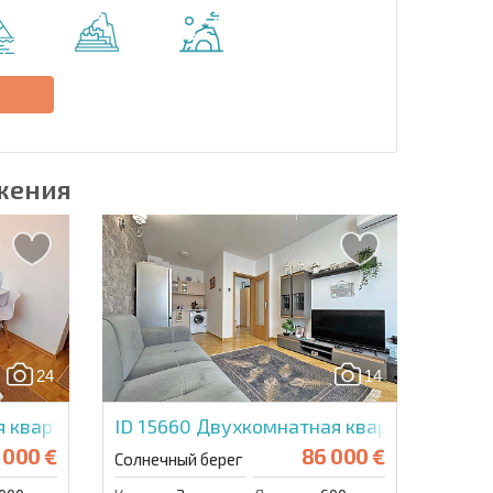
Отправить сообщение
е
жения
24
14
 квартира в Санни Дей 3
ID 15660
Двухкомнатная квартира в Гол
 000 €
86 000 €
Солнечный берег