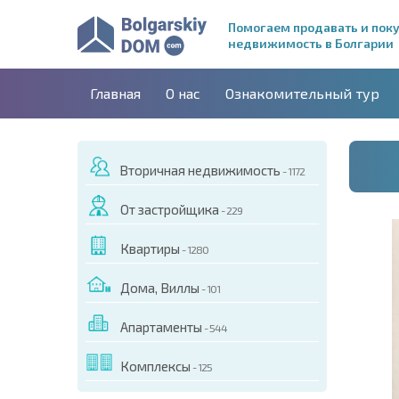
Помогаем продавать и пок
недвижимость в Болгарии
Главная
О нас
Ознакомительный тур
Вторичная недвижимость
- 1172
От застройщика
- 229
Квартиры
- 1280
Дома, Виллы
- 101
Апартаменты
- 544
ДЕО ЭТОГО ОБЪЕКТА
Комплексы
- 125