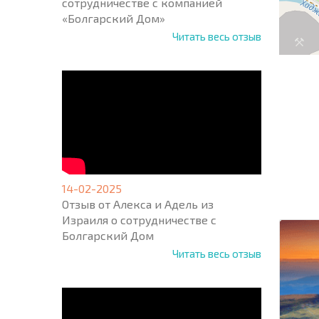
сотрудничестве с компанией
«Болгарский Дом»
Читать весь отзыв
НОВАЯ
МАСШ
ПОЛЕТ
14-02-2025
ПРОГ
+1
Отзыв от Алекса и Адель из
United
Израиля о сотрудничестве с
States
+1
Болгарский Дом
Читать весь отзыв
* Поля об