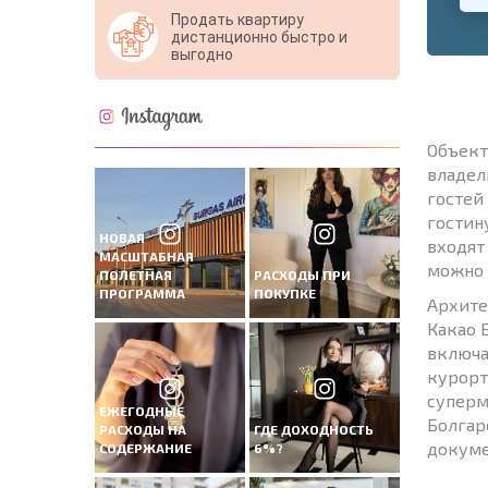
Продать квартиру
дистанционно быстро и
выгодно
Объект
владел
гостей
гостин
НОВАЯ
входят
МАСШТАБНАЯ
можно 
ПОЛЕТНАЯ
РАСХОДЫ ПРИ
ПРОГРАММА
ПОКУПКЕ
Архите
Какао 
включа
курорт
суперм
ЕЖЕГОДНЫЕ
Болгар
РАСХОДЫ НА
ГДЕ ДОХОДНОСТЬ
докуме
СОДЕРЖАНИЕ
6%?