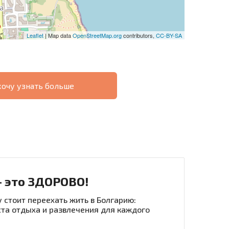
Leaflet
| Map data
OpenStreetMap.org
contributors,
CC-BY-SA
хочу узнать больше
О
ХОДНОСТЬ
ДИСТАНЦИОННОЙ
РАССРОЧКА В
СДЕЛКЕ
БОЛГАРИИ
- это ЗДОРОВО!
 стоит переехать жить в Болгарию:
та отдыха и развлечения для каждого
рассылку | Нажимая кнопку, вы разрешаете
воих данных.