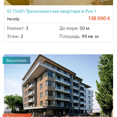
ID 15481
Трехкомнатная квартира в Рич 1
138 000 €
Несебр
Комнат:
3
До моря:
50 м.
Этаж:
2
Площадь:
99 кв. м.
Вид на море