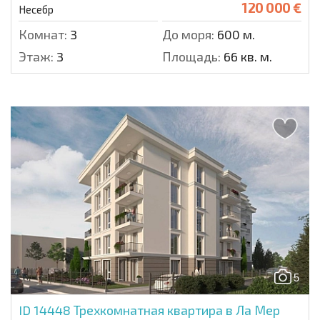
120 000 €
Несебр
Комнат:
3
До моря:
600 м.
Этаж:
3
Площадь:
66 кв. м.
5
ID 14448
Трехкомнатная квартира в Ла Мер