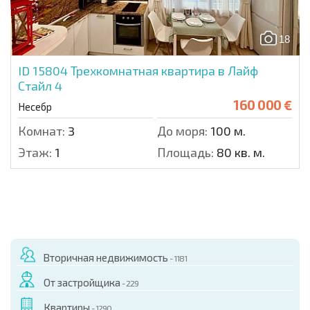
18
ID 15804
Трехкомнатная квартира в Лайф
Стайл 4
160 000 €
Несебр
Комнат:
3
До моря:
100 м.
Этаж:
1
Площадь:
80 кв. м.
Вторичная недвижимость
- 1181
От застройщика
- 229
Квартиры
- 1290