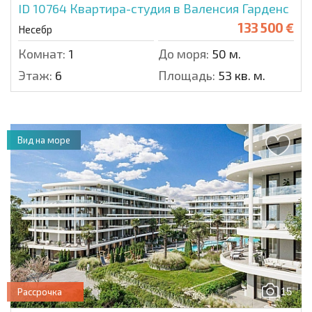
ID 10764
Квартира-студия в Валенсия Гарденс
133 500 €
Несебр
Комнат:
1
До моря:
50 м.
Этаж:
6
Площадь:
53 кв. м.
Вид на море
15
Рассрочка