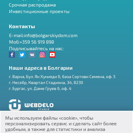
Срочная распродажа
Инвестиционные проекты
Контакты
E-mail:info@bolgarskiydom.com
Моб:+359 56 919 898
Подписывайтесь на нас:
Наши адреса в Болгарии
г.
Варна
,
Бул. Ян Хунияди 6, база Сортови Семена, оф. 5
г.
Несебр
,
Квартал Стадиона, 34
,
8230
RU
г.
Бургас
,
ул. Даме Груев 6, оф. 4
€
EN
$
UA
Разработка и SEO продвижение сайтов
Мы используем файлы «cookie», чтобы
₽
PL
персонализировать сервис и сделать сайт более
удобным, а также для статистики и анализа