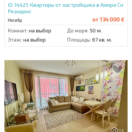
ID 14425
Квартиры от застройщика в Амира Си
Резиденс
от
134 000 €
Несебр
Комнат:
на выбор
До моря:
50 м.
Этаж:
на выбор
Площадь:
67 кв. м.
13