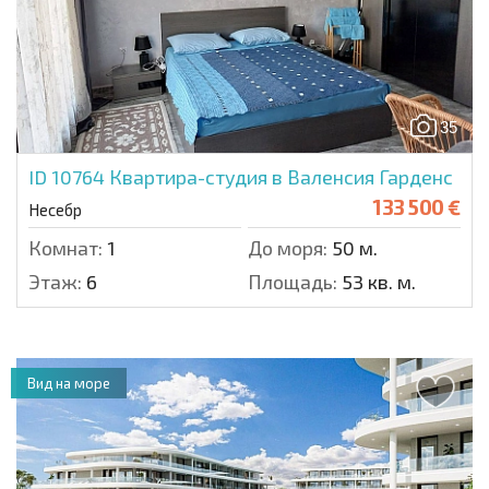
35
ID 10764
Квартира-студия в Валенсия Гарденс
133 500 €
Несебр
Комнат:
1
До моря:
50 м.
Этаж:
6
Площадь:
53 кв. м.
Вид на море