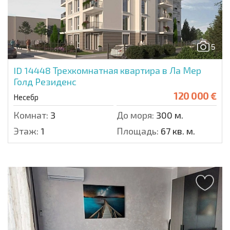
5
ID 14448
Трехкомнатная квартира в Ла Мер
Голд Резиденс
120 000 €
Несебр
Комнат:
3
До моря:
300 м.
Этаж:
1
Площадь:
67 кв. м.