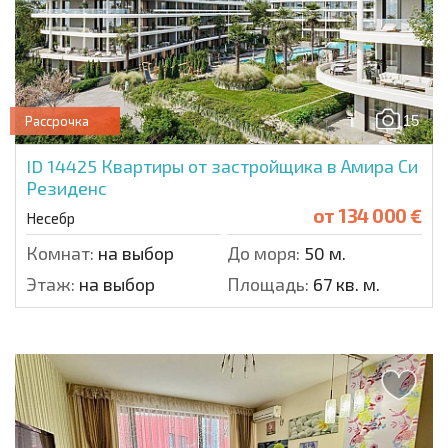
15
Рассрочка
ID 14425
Квартиры от застройщика в Амира Си
Резиденс
от
134 000 €
Несебр
Комнат:
на выбор
До моря:
50 м.
Этаж:
на выбор
Площадь:
67 кв. м.