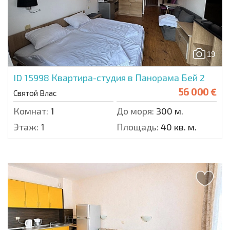
19
ID 15998
Квартира-студия в Панорама Бей 2
56 000 €
Святой Влас
Комнат:
1
До моря:
300 м.
Этаж:
1
Площадь:
40 кв. м.