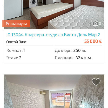
9
Рекомендуем
ID 13044
Квартира-студия в Виста Дель Мар 2
55 000 €
Святой Влас
Комнат:
1
До моря:
250 м.
Этаж:
2
Площадь:
32 кв. м.