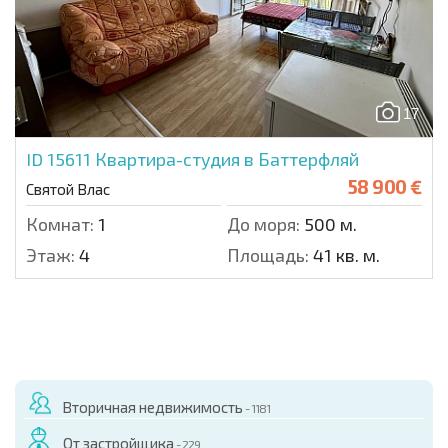
17
ID 15611
Квартира-студия в Баттерфляй
58 900 €
Святой Влас
Комнат:
1
До моря:
500 м.
Этаж:
4
Площадь:
41 кв. м.
Вторичная недвижимость
- 1181
От застройщика
- 229