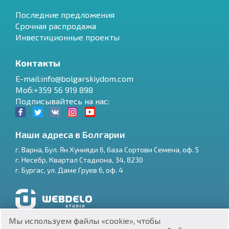
Последние предложения
Срочная распродажа
Инвестиционные проекты
Контакты
E-mail:info@bolgarskiydom.com
Моб:+359 56 919 898
Подписывайтесь на нас:
Наши адреса в Болгарии
г.
Варна
,
Бул. Ян Хунияди 6, база Сортови Семена, оф. 5
г.
Несебр
,
Квартал Стадиона, 34
,
8230
RU
г.
Бургас
,
ул. Даме Груев 6, оф. 4
€
EN
$
UA
Разработка и SEO продвижение сайтов
Мы используем файлы «cookie», чтобы
₽
PL