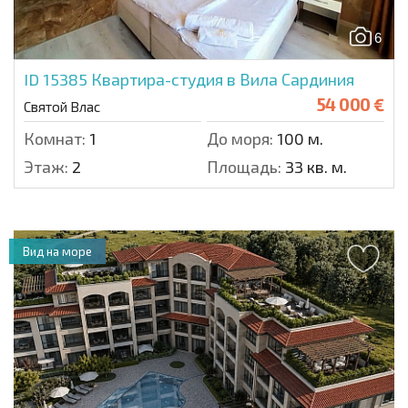
6
ID 15385
Квартира-студия в Вила Сардиния
54 000 €
Святой Влас
Комнат:
1
До моря:
100 м.
Этаж:
2
Площадь:
33 кв. м.
Вид на море