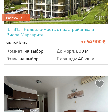
11
Рассрочка
ID 13151
Недвижимость от застройщика в
Вилла Маргарита
от
54 900 €
Святой Влас
Комнат:
на выбор
До моря:
800 м.
Этаж:
на выбор
Площадь:
40 кв. м.