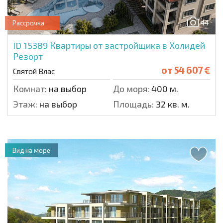
44
Рассрочка
ID 15389
Квартиры от застройщика в Холидей
Резорт
от
54 607 €
Святой Влас
Комнат:
на выбор
До моря:
400 м.
Этаж:
на выбор
Площадь:
32 кв. м.
Вид на море