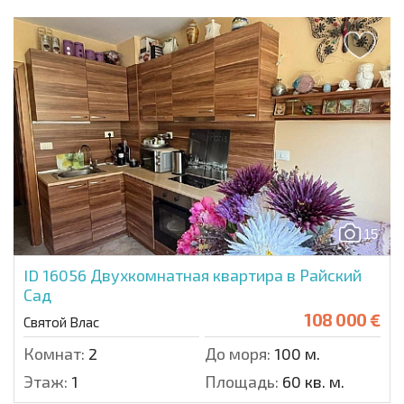
15
ID 16056
Двухкомнатная квартира в Райский
Сад
108 000 €
Святой Влас
Комнат:
2
До моря:
100 м.
Этаж:
1
Площадь:
60 кв. м.