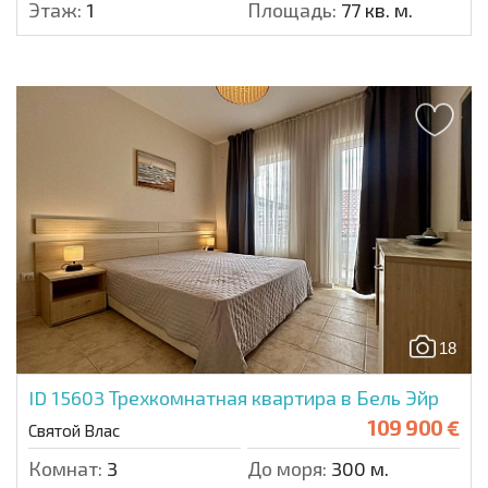
Этаж:
1
Площадь:
77 кв. м.
18
ID 15603
Трехкомнатная квартира в Бель Эйр
109 900 €
Святой Влас
Комнат:
3
До моря:
300 м.