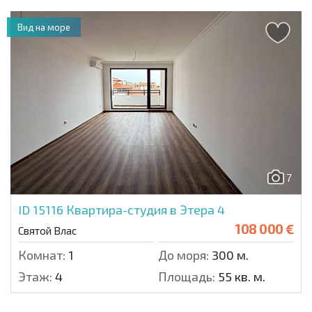
Вид на море
7
ID 15116
Квартира-студия в Этера 4
108 000 €
Святой Влас
Комнат:
1
До моря:
300 м.
Этаж:
4
Площадь:
55 кв. м.