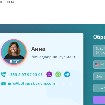
я:
500 м
Обр
Анна
язательные для заполнения
Менеджер консультант
ь форму
+1
UNIT
Подписаться на 
STA
использование с
+1
+359 8 97 97 99 03
info@bolgarskiydom.com