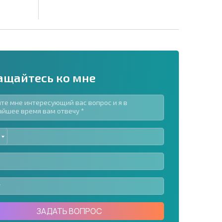
ащайтесь ко мне
ED
рассылку | Нажимая кнопку, вы разрешаете
TES
воих данных.
Отправить сообщение
ЗАДАТЬ ВОПРОС