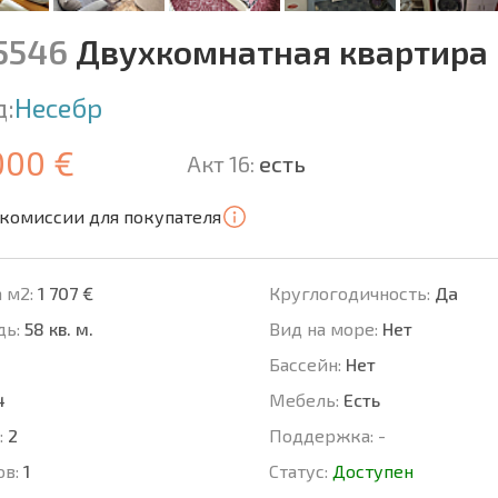
15546
Двухкомнатная квартира 
д:
Несебр
000 €
Акт 16:
есть
 комиссии для покупателя
 м2:
1 707 €
Круглогодичность:
Да
ь:
58 кв. м.
Вид на море:
Нет
Басcейн:
Нет
4
Мебель:
Есть
:
2
Поддержка:
-
ов:
1
Статус:
Доступен