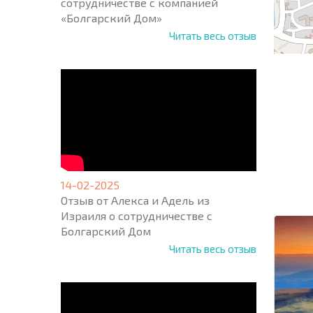
сотрудничестве с компанией
«Болгарский Дом»
Читать весь отзыв
НОВАЯ
МАСШ
ПОЛЕТ
14-02-2025
ПРОГ
+1
Отзыв от Алекса и Адель из
United
Израиля о сотрудничестве с
States
+1
Болгарский Дом
Читать весь отзыв
* Поля об