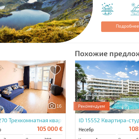
Подробне
Похожие предло
16
Рекомендуем
5270
Трехкомнатная квартира в Александров Резиден
ID 15552
Квартира-студ
105 000 €
108
р
Несебр