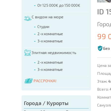
От 125 000€ до 150 000€
ID 
С видом на море
Горо
Студии
2-х комнатные
99 
3-х комнатные
Без
Элитная недвижимость
2-х комнатные
Цена за
3-х комнатные
Площад
РАССРОЧКА!
Этаж:
4
Всего:
Комнат
Города / Курорты
Санузл