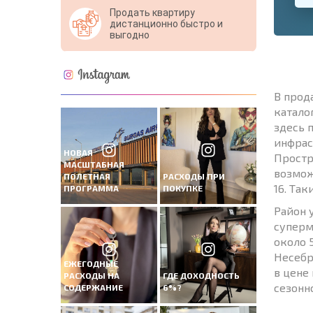
Продать квартиру
дистанционно быстро и
выгодно
В прод
катало
здесь 
инфрас
НОВАЯ
Простр
МАСШТАБНАЯ
возмож
ПОЛЕТНАЯ
РАСХОДЫ ПРИ
16. Та
ПРОГРАММА
ПОКУПКЕ
Район 
суперм
около 
Несебр
ЕЖЕГОДНЫЕ
в цене
РАСХОДЫ НА
ГДЕ ДОХОДНОСТЬ
сезонн
СОДЕРЖАНИЕ
6%?