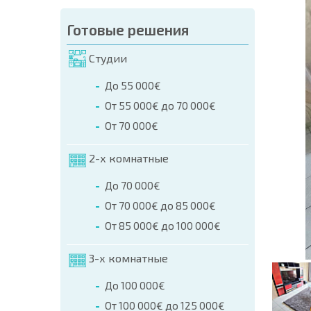
аказа (Имя, E-mail, Телефон)
Готовые решения
а
Студии
о телефонам:
До 55 000€
+359 8 9797 99 03
От 55 000€ до 70 000€
От 70 000€
2-х комнатные
До 70 000€
От 70 000€ до 85 000€
От 85 000€ до 100 000€
3-х комнатные
До 100 000€
От 100 000€ до 125 000€