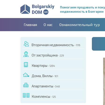
Помогаем продавать и пок
недвижимость в Болгарии
Главная
О нас
Ознакомительный тур
Вторичная недвижимость
- 1176
От застройщика
- 229
Квартиры
- 1284
Дома, Виллы
- 101
Апартаменты
- 548
ДЕО ЭТОГО ОБЪЕКТА
Комплексы
- 125