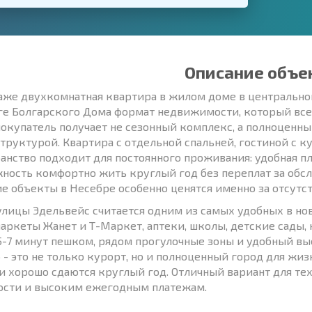
Описание объе
аже двухкомнатная квартира в жилом доме в центральной
ге Болгарского Дома формат недвижимости, который всег
покупатель получает не сезонный комплекс, а полноценн
труктурой. Квартира с отдельной спальней, гостиной с ку
анство подходит для постоянного проживания: удобная 
ность комфортно жить круглый год без переплат за обсл
кие объекты в Несебре особенно ценятся именно за отсутс
улицы Эдельвейс считается одним из самых удобных в нов
аркеты Жанет и Т-Маркет, аптеки, школы, детские сады, к
5-7 минут пешком, рядом прогулочные зоны и удобный вые
 - это не только курорт, но и полноценный город для жиз
 и хорошо сдаются круглый год. Отличный вариант для тех
ости и высоким ежегодным платежам.