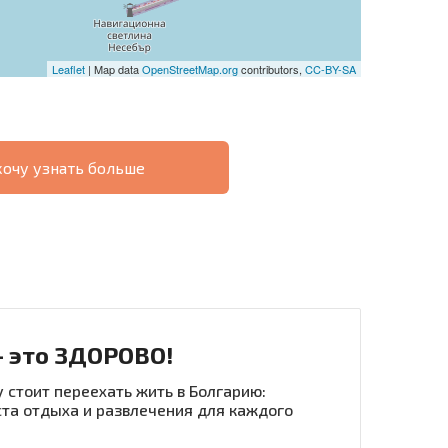
Leaflet
| Map data
OpenStreetMap.org
contributors,
CC-BY-SA
хочу узнать больше
О
ХОДНОСТЬ
ДИСТАНЦИОННОЙ
РАССРОЧКА В
СДЕЛКЕ
БОЛГАРИИ
- это ЗДОРОВО!
 стоит переехать жить в Болгарию:
та отдыха и развлечения для каждого
рассылку | Нажимая кнопку, вы разрешаете
воих данных.