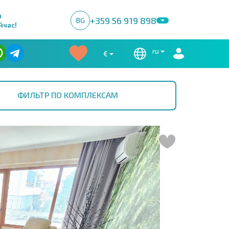
м
+359 56 919 898
BG
йчас!
ru
€
ФИЛЬТР ПО КОМПЛЕКСАМ