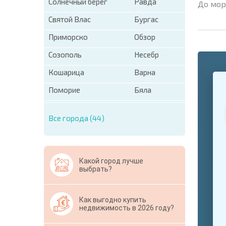
Солнечный берег
Равда
До мор
Святой Влас
Бургас
Приморско
Обзор
Созополь
Несебр
Кошарица
Варна
+1
United
States
Поморие
Бяла
+1
Все города (44)
* Поля об
Свернут
Какой город лучше
выбрать?
Как выгодно купить
недвижимость в 2026 году?