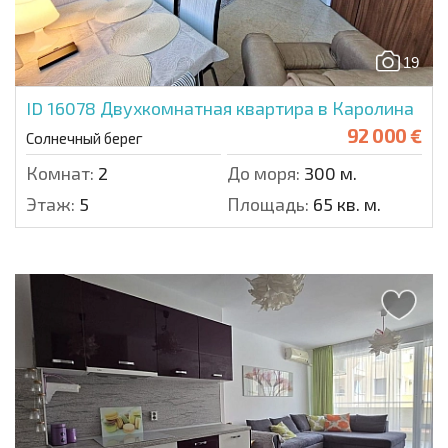
19
ID 16078
Двухкомнатная квартира в Каролина
92 000 €
Солнечный берег
Комнат:
2
До моря:
300 м.
Этаж:
5
Площадь:
65 кв. м.