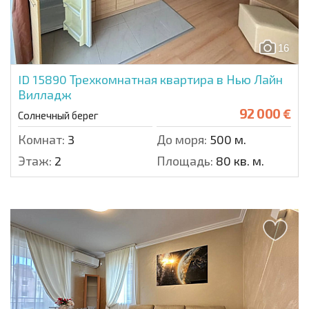
16
ID 15890
Трехкомнатная квартира в Нью Лайн
Вилладж
92 000 €
Солнечный берег
Комнат:
3
До моря:
500 м.
Этаж:
2
Площадь:
80 кв. м.