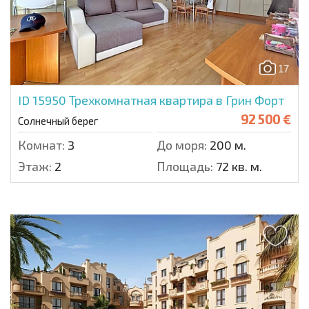
17
ID 15950
Трехкомнатная квартира в Грин Форт
92 500 €
Солнечный берег
Комнат:
3
До моря:
200 м.
Этаж:
2
Площадь:
72 кв. м.