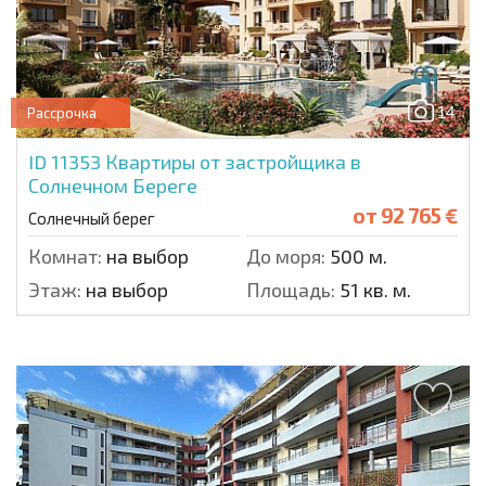
14
Рассрочка
ID 11353
Квартиры от застройщика в
Солнечном Береге
от
92 765 €
Солнечный берег
Комнат:
на выбор
До моря:
500 м.
Этаж:
на выбор
Площадь:
51 кв. м.