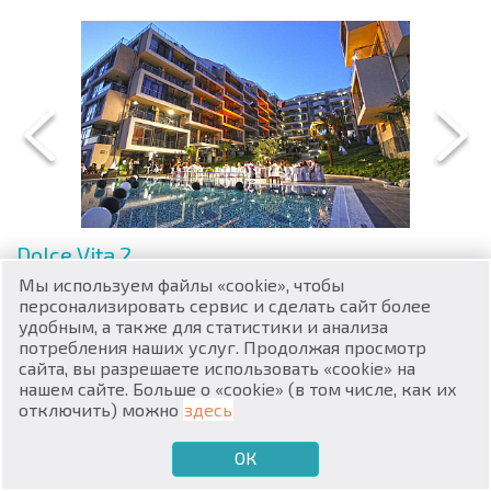
RU
€
EN
$
Dolce Vita 2
UA
Мы используем файлы «cookie», чтобы
Город:
Святой Влас, Болгария
₽
PL
персонализировать сервис и сделать сайт более
удобным, а также для статистики и анализа
Доступно объектов - 5
потребления наших услуг. Продолжая просмотр
₴
DE
Dolce Vita 2 — роскошный комплекс, расположенный в Святом
сайта, вы разрешаете использовать «cookie» на
Власе, в 50 метрах от моря. Зона отдыха оборудована:
нашем сайте. Больше о «cookie» (в том числе, как их
zł
BG
большим бассейном с баром, рестораном, бассейном для
отключить) можно
здесь
детей и многим другим.
ОК
€
Год постройки: 2011
ХОЧУ ПРОДАТЬ
ХОЧУ КУПИТЬ
RU